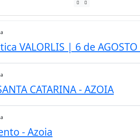
ia
ca VALORLIS | 6 de AGOSTO à
ia
ANTA CATARINA - AZOIA
ia
nto - Azoia