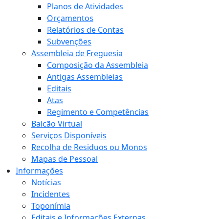
Planos de Atividades
Orçamentos
Relatórios de Contas
Subvenções
Assembleia de Freguesia
Composição da Assembleia
Antigas Assembleias
Editais
Atas
Regimento e Competências
Balcão Virtual
Serviços Disponíveis
Recolha de Residuos ou Monos
Mapas de Pessoal
Informações
Notícias
Incidentes
Toponímia
Editais e Informações Externas