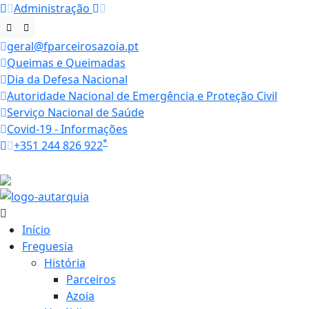
Administração
geral@fparceirosazoia.pt
Queimas e Queimadas
Dia da Defesa Nacional
Autoridade Nacional de Emergência e Proteção Civil
Serviço Nacional de Saúde
Covid-19 - Informações
*
+351 244 826 922
Horários
27.1 ºC
Início
Freguesia
História
Parceiros
Azoia