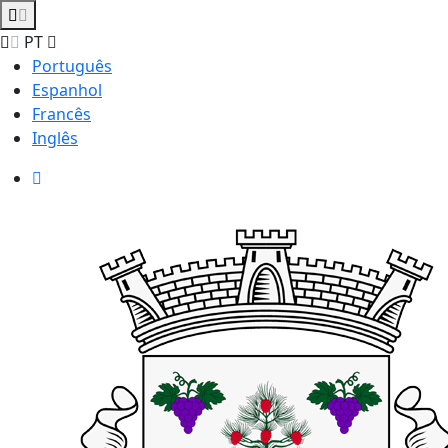
PT
Português
Espanhol
Francês
Inglês