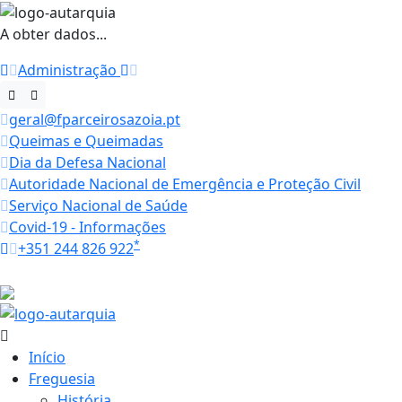
A obter dados...
Administração
geral@fparceirosazoia.pt
Queimas e Queimadas
Dia da Defesa Nacional
Autoridade Nacional de Emergência e Proteção Civil
Serviço Nacional de Saúde
Covid-19 - Informações
*
+351 244 826 922
Horários
26.2 ºC
Início
Freguesia
História