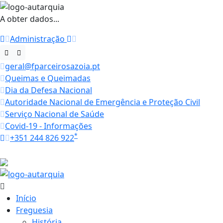
A obter dados...
Administração
geral@fparceirosazoia.pt
Queimas e Queimadas
Dia da Defesa Nacional
Autoridade Nacional de Emergência e Proteção Civil
Serviço Nacional de Saúde
Covid-19 - Informações
*
+351 244 826 922
Horários
27.1 ºC
Início
Freguesia
História