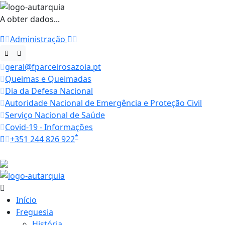
A obter dados...
Administração
geral@fparceirosazoia.pt
Queimas e Queimadas
Dia da Defesa Nacional
Autoridade Nacional de Emergência e Proteção Civil
Serviço Nacional de Saúde
Covid-19 - Informações
*
+351 244 826 922
Horários
27.1 ºC
Início
Freguesia
História