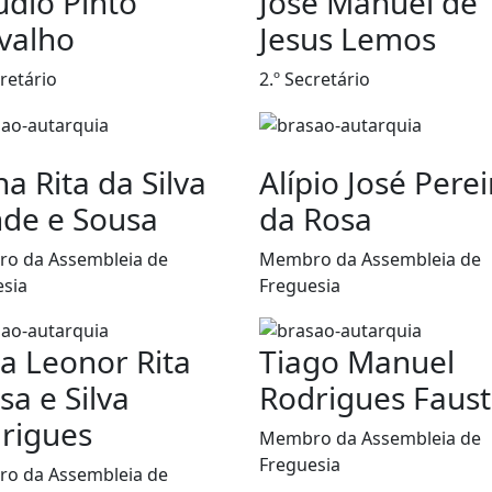
udio Pinto
José Manuel de
valho
Jesus Lemos
cretário
2.º Secretário
na Rita da Silva
Alípio José Perei
de e Sousa
da Rosa
o da Assembleia de
Membro da Assembleia de
esia
Freguesia
ia Leonor Rita
Tiago Manuel
sa e Silva
Rodrigues Faust
rigues
Membro da Assembleia de
Freguesia
o da Assembleia de