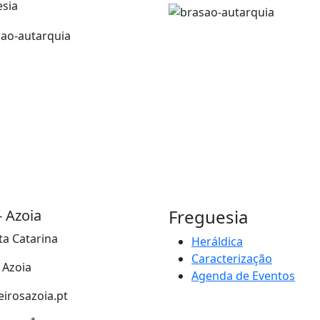
esia
Freguesia
- Azoia
ta Catarina
Heráldica
Caracterização
- Azoia
Agenda de Eventos
irosazoia.pt