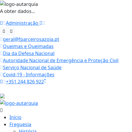
A obter dados...
Administração
geral@fparceirosazoia.pt
Queimas e Queimadas
Dia da Defesa Nacional
Autoridade Nacional de Emergência e Proteção Civil
Serviço Nacional de Saúde
Covid-19 - Informações
*
+351 244 826 922
Horários
18.1 ºC
Início
Freguesia
História